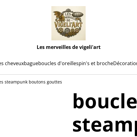
Les merveilles de vigeli'art
es cheveux
bague
boucles d'oreilles
pin's et broche
Décoratio
les steampunk boutons gouttes
boucle
steam