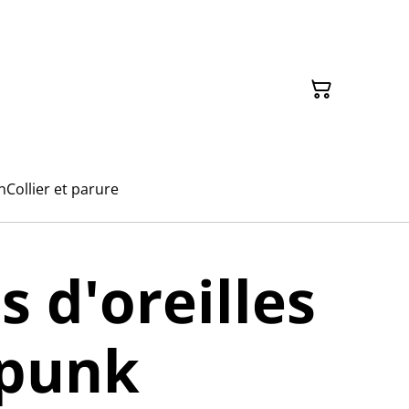
n
Collier et parure
s d'oreilles
punk