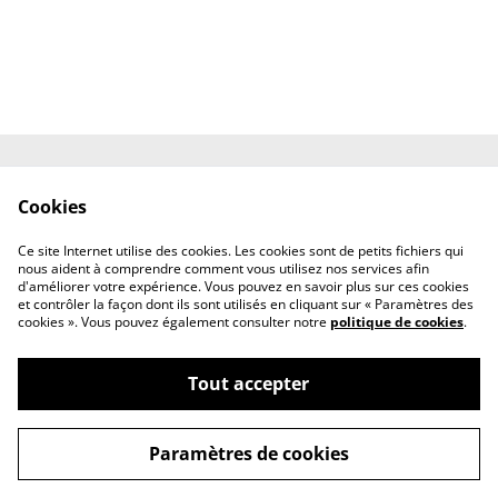
Contactez-nous
Conditions
Cookies
Politique de
Politique de cookies
confidentialité
Ce site Internet utilise des cookies. Les cookies sont de petits fichiers qui
À propos de nous
nous aident à comprendre comment vous utilisez nos services afin
d'améliorer votre expérience. Vous pouvez en savoir plus sur ces cookies
et contrôler la façon dont ils sont utilisés en cliquant sur « Paramètres des
cookies ». Vous pouvez également consulter notre
politique de cookies
.
Tout accepter
©
2026
Les merveilles de vigeli'art
Paramètres de cookies
powered by