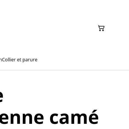
n
Collier et parure
e
ienne camé