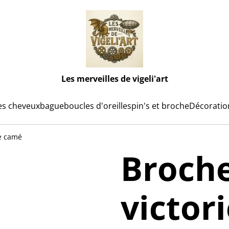
Les merveilles de vigeli'art
es cheveux
bague
boucles d'oreilles
pin's et broche
Décoratio
e camé
Broch
victor